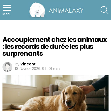
S
Menu
Accouplement chez les animaux
: les records de durée les plus
surprenants
by
Vincent
18 février 2026, 9 h 01 min