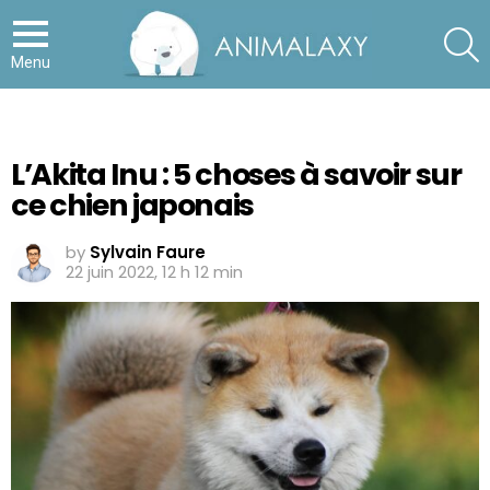
S
Menu
L’Akita Inu : 5 choses à savoir sur
ce chien japonais
by
Sylvain Faure
22 juin 2022, 12 h 12 min