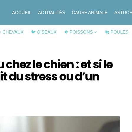
ACCUEIL
ACTUALITÉS
CAUSE ANIMALE
ASTUC
 CHEVAUX
🐦 OISEAUX
🐠 POISSONS
🐔 POULES
ez le chien : et si le
t du stress ou d’un