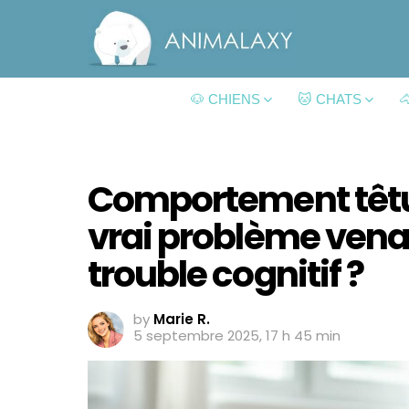
🐶 CHIENS
🐱 CHATS

Comportement têtu ch
vrai problème venai
trouble cognitif ?
by
Marie R.
5 septembre 2025, 17 h 45 min