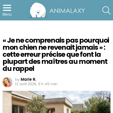
S
Menu
« Je ne comprenais pas pourquoi
mon chien ne revenait jamais » :
cette erreur précise que font la
plupart des maîtres au moment
du rappel
by
Marie R.
12 avril 2026, 9 h 45 min