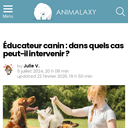
S
Menu
Éducateur canin : dans quels cas
peut-il intervenir ?
by
Julie V.
5 juillet 2024, 20 h 08 min
updated
22 février 2026, 19 h 50 min