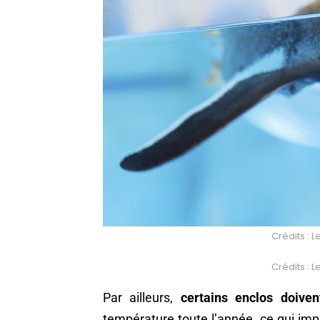
Crédits : 
Crédits : 
Par ailleurs,
certains enclos doiven
température toute l’année, ce qui impl