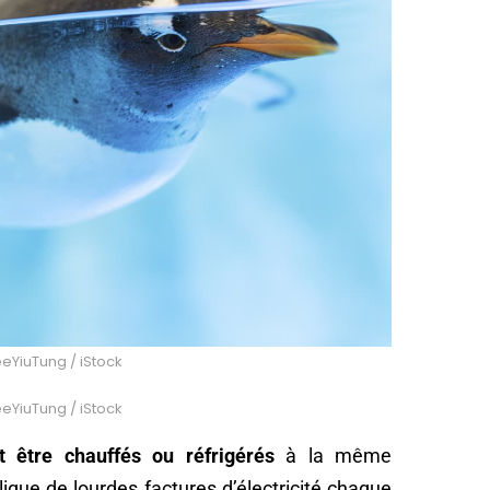
LeeYiuTung / iStock
LeeYiuTung / iStock
t être chauffés ou réfrigérés
à la même
ique de lourdes factures d’électricité chaque