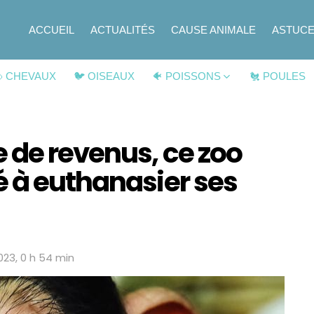
ACCUEIL
ACTUALITÉS
CAUSE ANIMALE
ASTUC
 CHEVAUX
🐦 OISEAUX
🐠 POISSONS
🐔 POULES
 de revenus, ce zoo
é à euthanasier ses
2023, 0 h 54 min