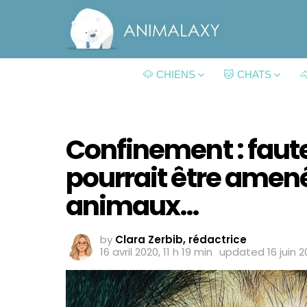
🐶 CHIENS
🐱 CHATS

Confinement : faute
pourrait être amen
animaux…
by
Clara Zerbib, rédactrice
16 avril 2020, 11 h 19 min
updated
16 juin 