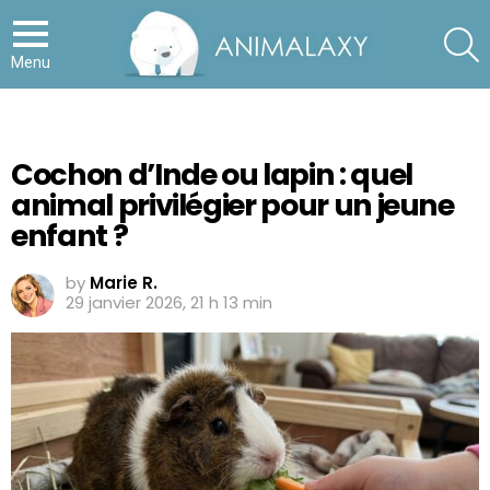
S
Menu
Cochon d’Inde ou lapin : quel
animal privilégier pour un jeune
enfant ?
by
Marie R.
29 janvier 2026, 21 h 13 min