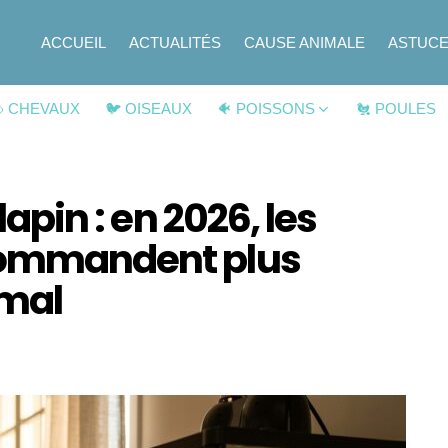
ACCUEIL
ACTUALITÉS
CAUSE ANIMALE
ASTUC
 CHEVAUX
🐦 OISEAUX
🐠 POISSONS
🐔 POULES
lapin : en 2026, les
ecommandent plus
imal