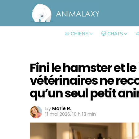
🐶 CHIENS
🐱 CHATS

Fini le hamster et le 
vétérinaires ne r
qu’un seul petit an
by
Marie R.
11 mai 2026, 10 h 13 min