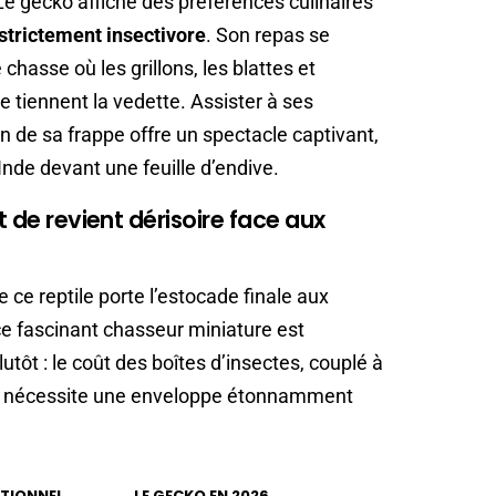
 Le gecko affiche des préférences culinaires
strictement insectivore
. Son repas se
hasse où les grillons, les blattes et
 tiennent la vedette. Assister à ses
 de sa frappe offre un spectacle captivant,
’Inde devant une feuille d’endive.
t de revient dérisoire face aux
ue ce reptile porte l’estocade finale aux
 ce fascinant chasseur miniature est
ôt : le coût des boîtes d’insectes, couplé à
s, nécessite une enveloppe étonnamment
ITIONNEL
LE GECKO EN 2026