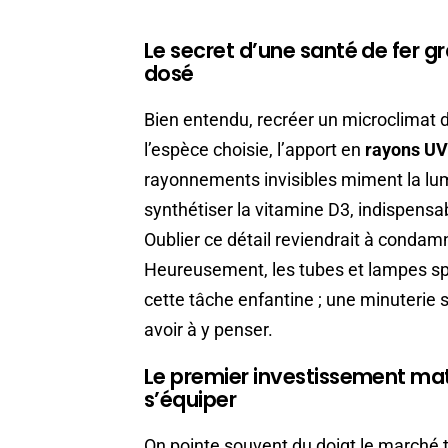
Le secret d’une santé de fer 
dosé
Bien entendu, recréer un microclima
l’espèce choisie, l’apport en
rayons U
rayonnements invisibles miment la lumi
synthétiser la vitamine D3, indispensab
Oublier ce détail reviendrait à conda
Heureusement, les tubes et lampes spé
cette tâche enfantine ; une minuterie su
avoir à y penser.
Le premier investissement maté
s’équiper
On pointe souvent du doigt le marché t