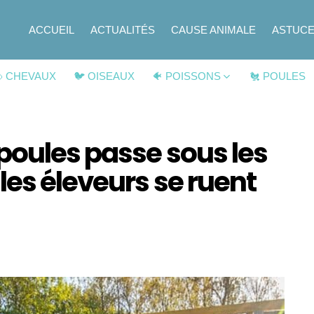
ACCUEIL
ACTUALITÉS
CAUSE ANIMALE
ASTUC
 CHEVAUX
🐦 OISEAUX
🐠 POISSONS
🐔 POULES
poules passe sous les
les éleveurs se ruent