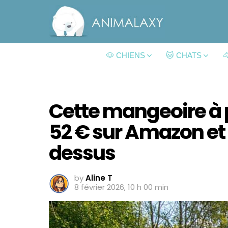
🐶 CHIENS
🐱 CHATS

Cette mangeoire à 
52 € sur Amazon et 
dessus
by
Aline T
8 février 2026, 10 h 00 min