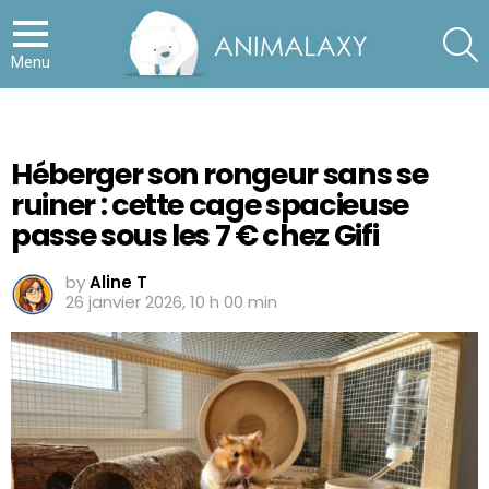
S
Menu
Héberger son rongeur sans se
ruiner : cette cage spacieuse
passe sous les 7 € chez Gifi
by
Aline T
26 janvier 2026, 10 h 00 min