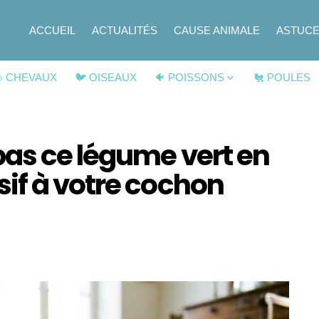
ACCUEIL
ACTUALITÉS
CAUSE ANIMALE
ASTUC
 CHEVAUX
🐦 OISEAUX
🐠 POISSONS
🐔 POULES
pas ce légume vert en
if à votre cochon