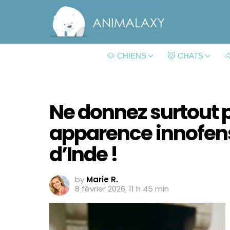
🐶 CHIENS
🐱 CHATS

Ne donnez surtout 
apparence innofens
d’Inde !
by
Marie R.
8 février 2026, 11 h 45 min