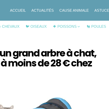
ACCUEIL
ACTUALITÉS
CAUSE ANIMALE
ASTUC
 CHEVAUX
🐦 OISEAUX
🐠 POISSONS
🐔 POULES
un grand arbre à chat,
t à moins de 28 € chez