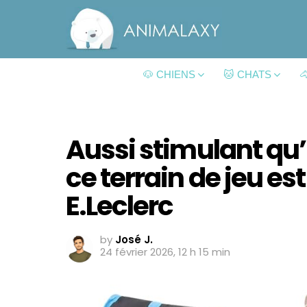
🐶 CHIENS
🐱 CHATS

Aussi stimulant qu’
ce terrain de jeu es
E.Leclerc
by
José J.
24 février 2026, 12 h 15 min