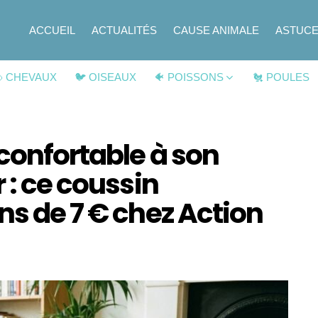
ACCUEIL
ACTUALITÉS
CAUSE ANIMALE
ASTUC
 CHEVAUX
🐦 OISEAUX
🐠 POISSONS
🐔 POULES
confortable à son
 : ce coussin
ns de 7 € chez Action