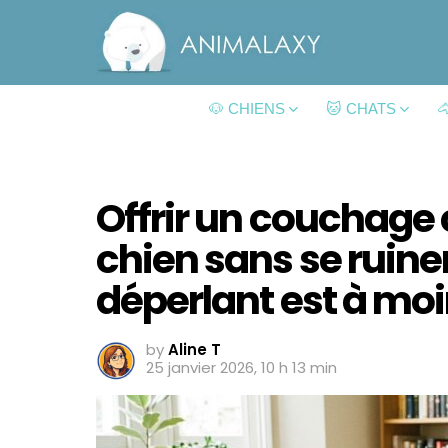
🐶 CHIENS
🐱 CHATS

Offrir un couchage 
chien sans se ruiner
déperlant est à moi
by
Aline T
25 janvier 2026, 10 h 13 min