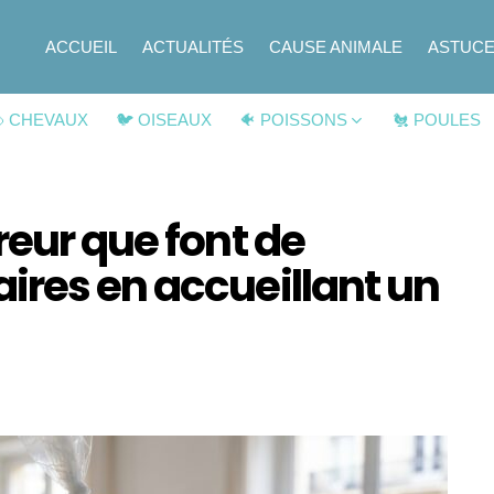
ACCUEIL
ACTUALITÉS
CAUSE ANIMALE
ASTUC
 CHEVAUX
🐦 OISEAUX
🐠 POISSONS
🐔 POULES
reur que font de
ires en accueillant un