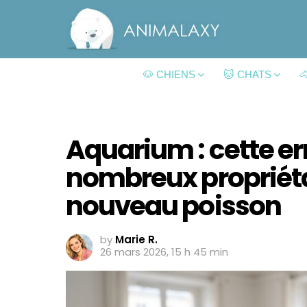
🐶 CHIENS
🐱 CHATS

Aquarium : cette er
nombreux propriéta
nouveau poisson
by
Marie R.
26 mars 2026, 15 h 45 min