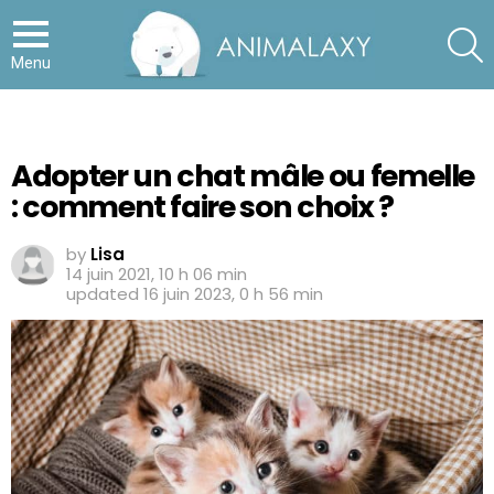
S
Menu
Adopter un chat mâle ou femelle
: comment faire son choix ?
by
Lisa
14 juin 2021, 10 h 06 min
updated
16 juin 2023, 0 h 56 min