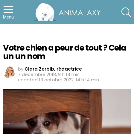
S
Menu
Votre chien a peur de tout ? Cela
un un nom
by
Clara Zerbib, rédactrice
7 décembre 2018, 9 h 14 min
updated
13 octobre 2022, 14 h 14 min