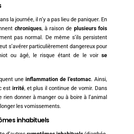
s
ns la journée, il n’y a pas lieu de paniquer. En
ennent
chroniques
, à raison de
plusieurs fois
aiment pas normal. De même s’ils persistent
 peut s’avérer particulièrement dangereux pour
hiot ou âgé, le risque étant de le voir
se
oquent une
inflammation de l’estomac
. Ainsi,
c est
irrité
, et plus il continue de vomir. Dans
e rien donner à manger ou à boire à l’animal
rolonger les vomissements.
tômes inhabituels
nte d’autres
symptômes inhabituels
(diarrhée,