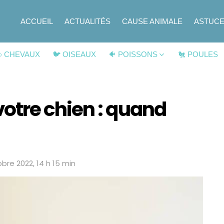
ACCUEIL
ACTUALITÉS
CAUSE ANIMALE
ASTUC
 CHEVAUX
🐦 OISEAUX
🐠 POISSONS
🐔 POULES
tre chien : quand
obre 2022, 14 h 15 min