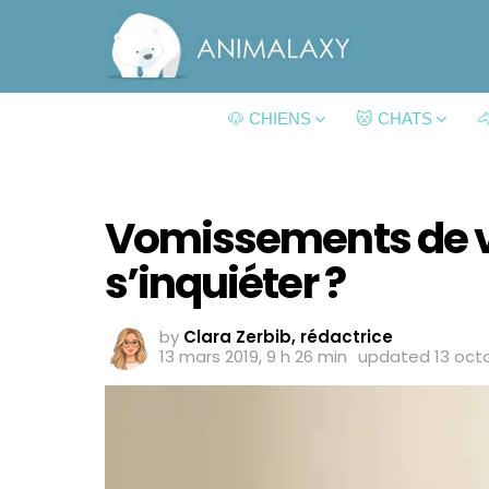
🐶 CHIENS
🐱 CHATS

Vomissements de vo
s’inquiéter ?
by
Clara Zerbib, rédactrice
13 mars 2019, 9 h 26 min
updated
13 oct