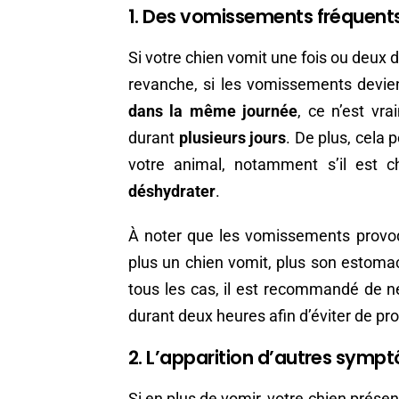
1. Des vomissements fréquent
Si votre chien vomit une fois ou deux da
revanche, si les vomissements devi
dans la même journée
, ce n’est vr
durant
plusieurs jours
. De plus, cela
votre animal, notamment s’il est c
déshydrater
.
À noter que les vomissements prov
plus un chien vomit, plus son estoma
tous les cas, il est recommandé de n
durant deux heures afin d’éviter de p
2. L’apparition d’autres symp
Si en plus de vomir, votre chien prése