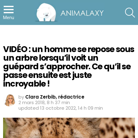
S
Menu
VIDÉO : un homme se repose sous
un arbre lorsqu’il voit un
guépard s’approcher. Ce qu’il se
passe ensuite est juste
incroyable !
by
Clara Zerbib, rédactrice
2 mars 2018, 8 h 37 min
updated
13 octobre 2022, 14 h 09 min