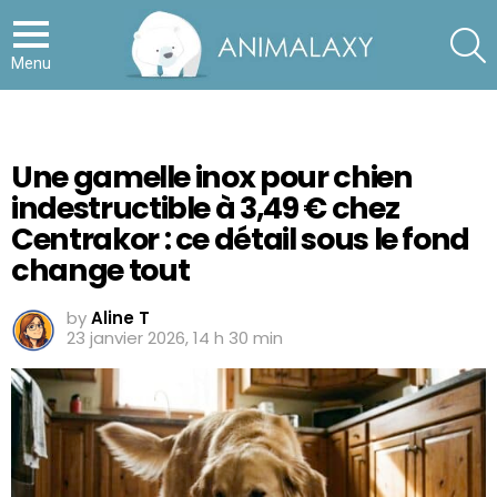
S
Menu
Une gamelle inox pour chien
indestructible à 3,49 € chez
Centrakor : ce détail sous le fond
change tout
by
Aline T
23 janvier 2026, 14 h 30 min