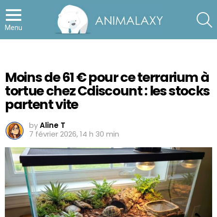
S
Menu
Moins de 61 € pour ce terrarium à
tortue chez Cdiscount : les stocks
partent vite
by
Aline T
7 février 2026, 14 h 30 min