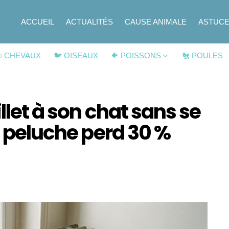
ACCUEIL
ACTUALITÉS
CAUSE ANIMALE
ASTUC
 CHEVAUX
🐦 OISEAUX
🐠 POISSONS
🐔 POULES
llet à son chat sans se
n peluche perd 30 %