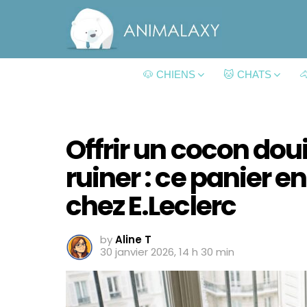
🐶 CHIENS
🐱 CHATS

Offrir un cocon doui
ruiner : ce panier e
chez E.Leclerc
by
Aline T
30 janvier 2026, 14 h 30 min