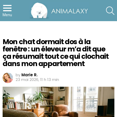
S
Menu
Mon chat dormait dos à la
fenêtre : un éleveur m’a dit que
ça résumait tout ce qui clochait
dans mon appartement
by
Marie R.
23 mai 2026, 11 h 13 min