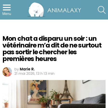
S
Menu
Mon chat a disparu un soir : un
vétérinaire m’a dit de ne surtout
pas sortir le chercher les
premières heures
by
Marie R.
21 mai 2026, 13 h 13 min