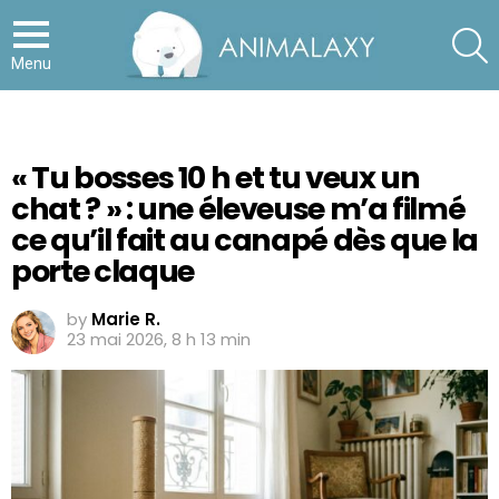
S
Menu
« Tu bosses 10 h et tu veux un
chat ? » : une éleveuse m’a filmé
ce qu’il fait au canapé dès que la
porte claque
by
Marie R.
23 mai 2026, 8 h 13 min