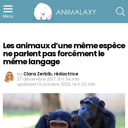
S
Menu
Les animaux d’une même espèce
ne parlent pas forcément le
même langage
by
Clara Zerbib, rédactrice
27 décembre 2017, 8 h 34 min
updated
13 octobre 2022, 14 h 52 min