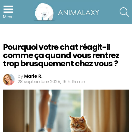
S
Menu
Pourquoi votre chat réagit-il
comme ça quand vous rentrez
trop brusquement chez vous ?
by
Marie R.
28 septembre 2025, 16 h 15 min