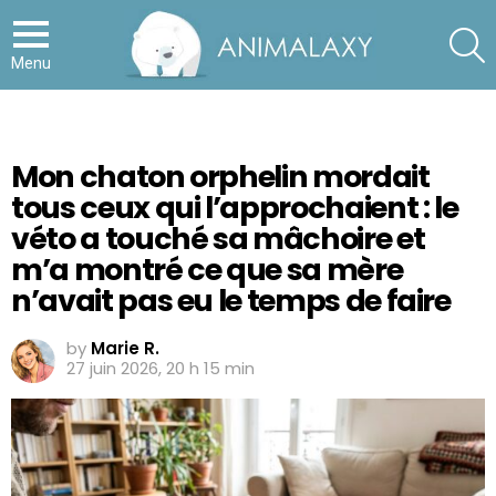
S
Menu
Mon chaton orphelin mordait
tous ceux qui l’approchaient : le
véto a touché sa mâchoire et
m’a montré ce que sa mère
n’avait pas eu le temps de faire
by
Marie R.
27 juin 2026, 20 h 15 min