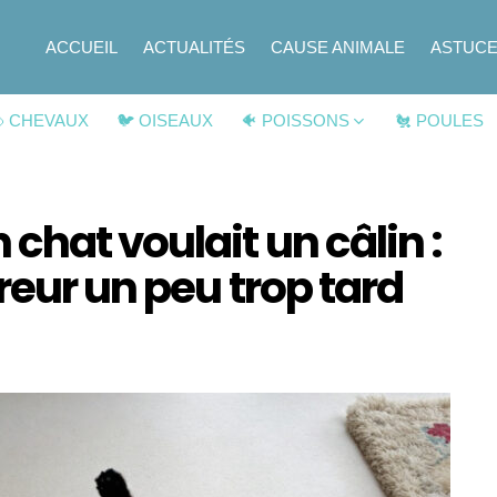
ACCUEIL
ACTUALITÉS
CAUSE ANIMALE
ASTUC
 CHEVAUX
🐦 OISEAUX
🐠 POISSONS
🐔 POULES
chat voulait un câlin :
reur un peu trop tard