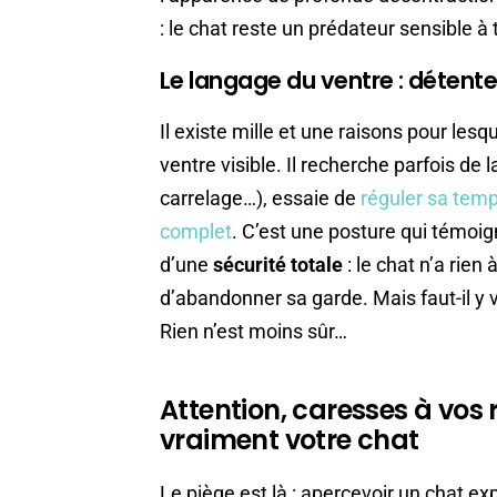
: le chat reste un prédateur sensible à 
Le langage du ventre : détente
Il existe mille et une raisons pour lesq
ventre visible. Il recherche parfois de l
carrelage…), essaie de
réguler sa tem
complet
. C’est une posture qui témo
d’une
sécurité totale
: le chat n’a rien
d’abandonner sa garde. Mais faut-il y v
Rien n’est moins sûr…
Attention, caresses à vos r
vraiment votre chat
Le piège est là : apercevoir un chat e