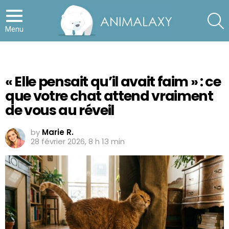
S
Menu
« Elle pensait qu’il avait faim » : ce
que votre chat attend vraiment
de vous au réveil
by
Marie R.
28 février 2026, 8 h 13 min