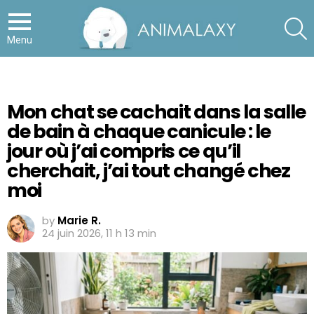
S
Menu
Mon chat se cachait dans la salle
de bain à chaque canicule : le
jour où j’ai compris ce qu’il
cherchait, j’ai tout changé chez
moi
by
Marie R.
24 juin 2026, 11 h 13 min