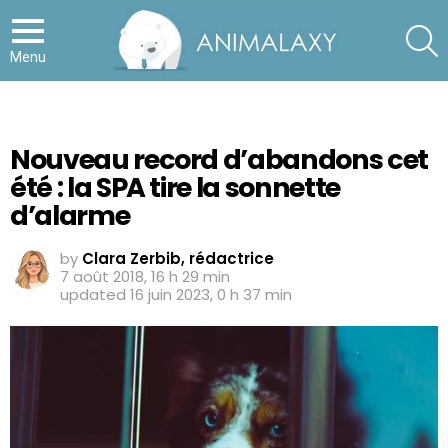
S
Menu
Nouveau record d’abandons cet
été : la SPA tire la sonnette
d’alarme
by
Clara Zerbib, rédactrice
7 août 2018, 16 h 29 min
updated
16 juin 2023, 0 h 37 min