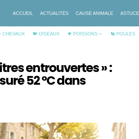
ACCUEIL
ACTUALITÉS
CAUSE ANIMALE
ASTUC
 CHEVAUX
🐦 OISEAUX
🐠 POISSONS
🐔 POULES
vitres entrouvertes » :
suré 52 °C dans