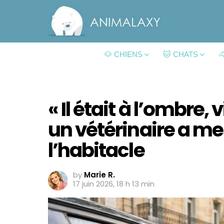
🐶 CHIENS
🐱 CHATS

« Il était à l’ombre, 
un vétérinaire a me
l’habitacle
by
Marie R.
17 juin 2026, 18 h 13 min