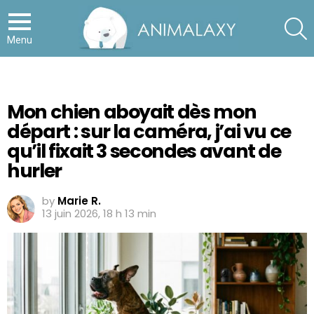
S
Menu
Mon chien aboyait dès mon
départ : sur la caméra, j’ai vu ce
qu’il fixait 3 secondes avant de
hurler
by
Marie R.
13 juin 2026, 18 h 13 min