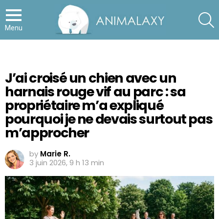
S
Menu
J’ai croisé un chien avec un
harnais rouge vif au parc : sa
propriétaire m’a expliqué
pourquoi je ne devais surtout pas
m’approcher
by
Marie R.
3 juin 2026, 9 h 13 min