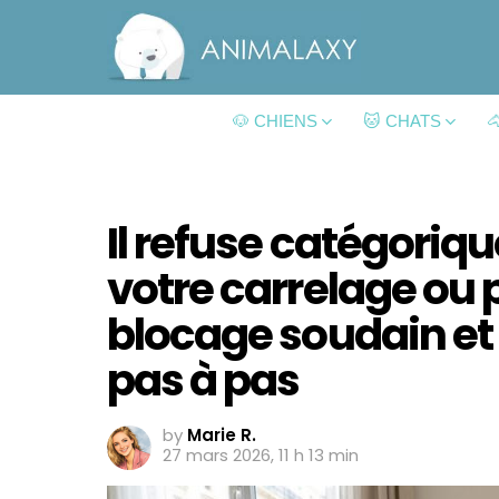
🐶 CHIENS
🐱 CHATS

Il refuse catégori
votre carrelage ou p
blocage soudain et
pas à pas
by
Marie R.
27 mars 2026, 11 h 13 min