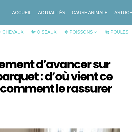
ACCUEIL
ACTUALITÉS
CAUSE ANIMALE
ASTUC
 CHEVAUX
🐦 OISEAUX
🐠 POISSONS
🐔 POULES
quement d’avancer sur
arquet : d’où vient ce
 comment le rassurer