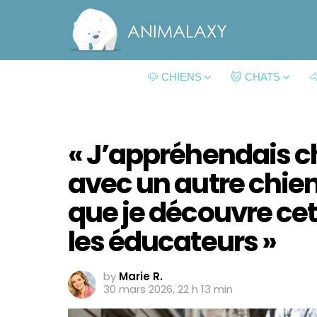
🐶 CHIENS
🐱 CHATS

« J’appréhendais 
avec un autre chien
que je découvre cet
les éducateurs »
by
Marie R.
30 mars 2026, 22 h 13 min