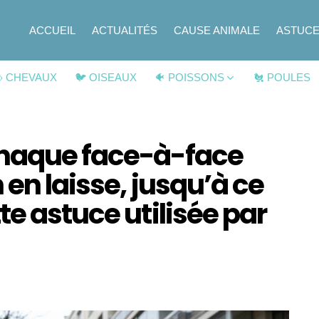
ACCUEIL
ACTUALITÉS
CAUSE ANIMALE
ASTUC
 CHEVAUX
🐦 OISEAUX
🐠 POISSONS
🐔 POULES
chaque face-à-face
 en laisse, jusqu’à ce
te astuce utilisée par