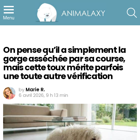
S
Menu
On pense qu’il a simplement la
gorge asséchée par sa course,
mais cette toux mérite parfois
une toute autre vérification
by
Marie R.
6 avril 2026, 9 h 13 min