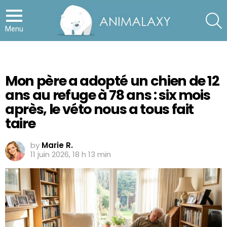
S
Menu
Mon père a adopté un chien de 12
ans au refuge à 78 ans : six mois
après, le véto nous a tous fait
taire
by
Marie R.
11 juin 2026, 18 h 13 min