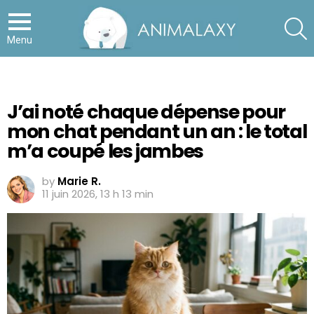
S
Menu
J’ai noté chaque dépense pour
mon chat pendant un an : le total
m’a coupé les jambes
by
Marie R.
11 juin 2026, 13 h 13 min