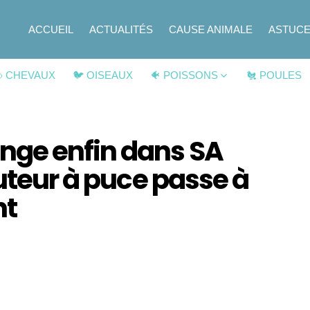
ACCUEIL
ACTUALITÉS
CAUSE ANIMALE
ASTUC
 CHEVAUX
🐦 OISEAUX
🐠 POISSONS
🐔 POULES
ge enfin dans SA
buteur à puce passe à
nt