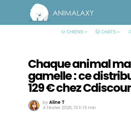
🐶 CHIENS
🐱 CHATS

Chaque animal man
gamelle : ce distri
129 € chez Cdiscou
by
Aline T
4 février 2026, 13 h 13 min