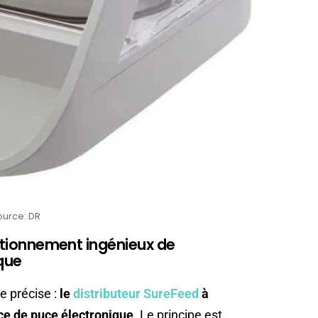
ource: DR
onctionnement ingénieux de
ique
e précise :
le
distributeur SureFeed
à
ce de puce électronique
. Le principe est