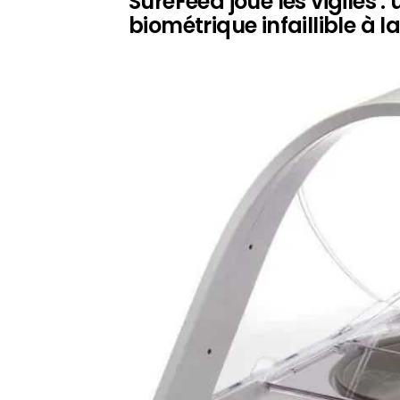
SureFeed joue les vigiles 
biométrique infaillible à 