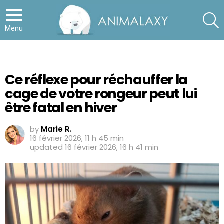
S
Menu
Ce réflexe pour réchauffer la
cage de votre rongeur peut lui
être fatal en hiver
by
Marie R.
16 février 2026, 11 h 45 min
updated
16 février 2026, 16 h 41 min