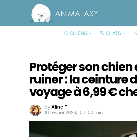
🐶 CHIENS
🐱 CHATS

Protéger son chien 
ruiner : la ceinture
voyage à 6,99 € ch
by
Aline T
16 février 2026, 10 h 00 min