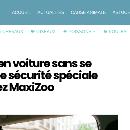
ACCUEIL
ACTUALITÉS
CAUSE ANIMALE
ASTUC
 CHEVAUX
🐦 OISEAUX
🐠 POISSONS
🐔 POULES
en voiture sans se
 de sécurité spéciale
ez MaxiZoo