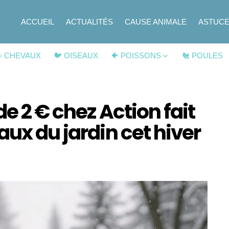
ACCUEIL
ACTUALITÉS
CAUSE ANIMALE
ASTUC
 CHEVAUX
🐦 OISEAUX
🐠 POISSONS
🐔 POULES
e 2 € chez Action fait
aux du jardin cet hiver