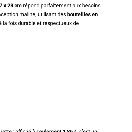
7 x 28 cm
répond parfaitement aux besoins
nception maline, utilisant des
bouteilles en
 à la fois durable et respectueux de
quette : affiché à seulement
1,86 €
, c’est un