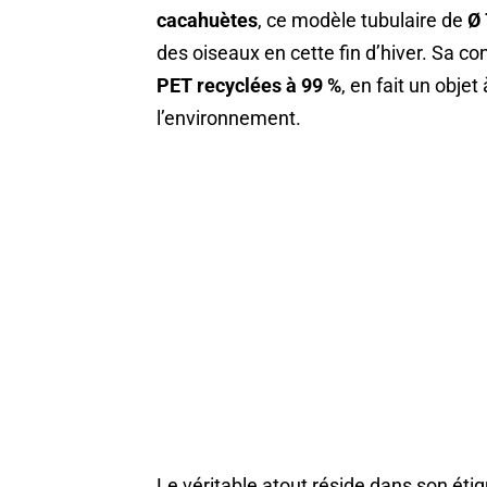
cacahuètes
, ce modèle tubulaire de
Ø 
des oiseaux en cette fin d’hiver. Sa co
PET recyclées à 99 %
, en fait un objet
l’environnement.
Le véritable atout réside dans son éti