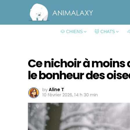
🐶 CHIENS
🐱 CHATS

Ce nichoir à moins d
le bonheur des oise
by
Aline T
10 février 2026, 14 h 30 min