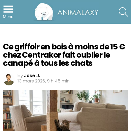
S
Menu
Ce griffoir en bois à moins de 15 €
chez Centrakor fait oublier le
canapé à tous les chats
by
José J.
13 mars 2026, 9 h 45 min