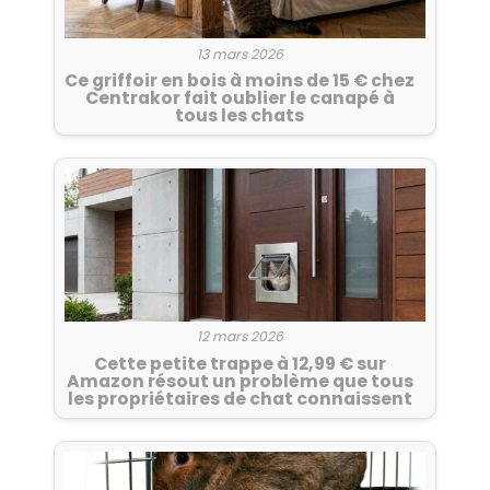
13 mars 2026
Ce griffoir en bois à moins de 15 € chez
Centrakor fait oublier le canapé à
tous les chats
12 mars 2026
Cette petite trappe à 12,99 € sur
Amazon résout un problème que tous
les propriétaires de chat connaissent