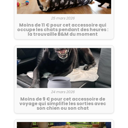
25 mars 2026
Moins de 11 € pour cet accessoire qui
occupe les chats pendant des heures :
la trouvaille B&M du moment
24 mars 2026
Moins de 9 € pour cet accessoire de
voyage qui simplifie les sorties avec
son chien ou son chat