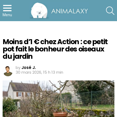
S
Menu
Moins d’1 € chez Action : ce petit
pot fait le bonheur des oiseaux
du jardin
by
José J.
30 mars 2026, 15 h 13 min