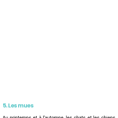
5. Les mues
Au printemps et à l’automne, les chats et les chiens