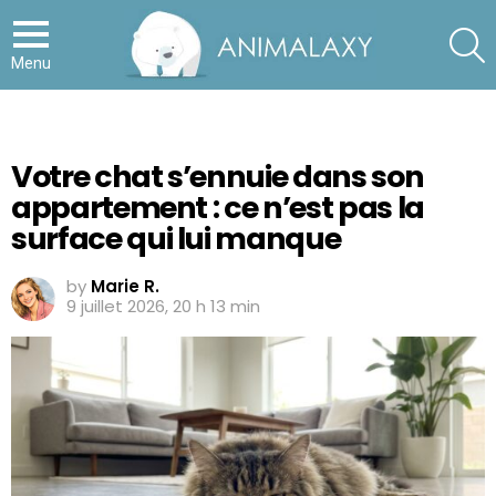
S
Menu
Votre chat s’ennuie dans son
appartement : ce n’est pas la
surface qui lui manque
by
Marie R.
9 juillet 2026, 20 h 13 min