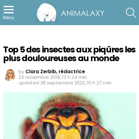
S
Menu
Top 5 des insectes aux piqûres les
plus douloureuses au monde
by
Clara Zerbib, rédactrice
23 novembre 2018, 13 h 24 min
updated
28 septembre 2022, 10 h 27 min