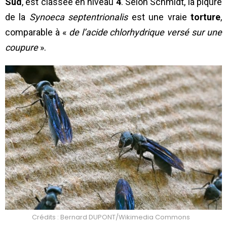
Sud
, est classée en niveau
4
. Selon Schmidt, la piqûre
de la
Synoeca septentrionalis
est une vraie
torture
,
comparable à «
de l’acide chlorhydrique versé sur une
coupure
».
Crédits : Bernard DUPONT/Wikimedia Commons