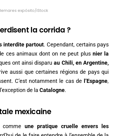
 clemares expósito/iStock
erdisent la corrida ?
s interdite partout
. Cependant, certains pays
e de ces animaux dont on ne peut plus
nier la
ques ont ainsi disparu
au Chili, en Argentine,
arrive aussi que certaines régions de pays qui
nissent. C’est notamment le cas de
l’Espagne
,
l’exception de la
Catalogne
.
tale mexicaine
nue comme
une pratique cruelle envers les
ourd’hui de le faire entendre à l’ensemble de la