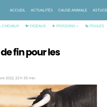
ACCUEIL
ACTUALITÉS
CAUSE ANIMALE
ASTUC
 CHEVAUX
🐦 OISEAUX
🐠 POISSONS
🐔 POULES
de fin pour les
bre 2022, 23 h 35 min