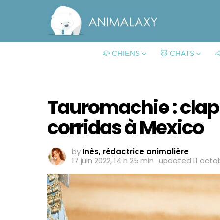
🐶 CHIENS
🐱 CHATS

Tauromachie : clap 
corridas à Mexico
by
Inès, rédactrice animalière
17 juin 2022, 14 h 25 min
updated
11 octo