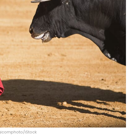
igicomphoto/iStock