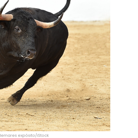
 clemares expósito/iStock